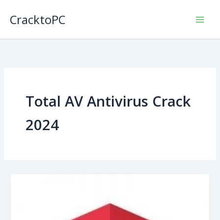
Skip
CracktoPC
to
content
Total AV Antivirus Crack
2024